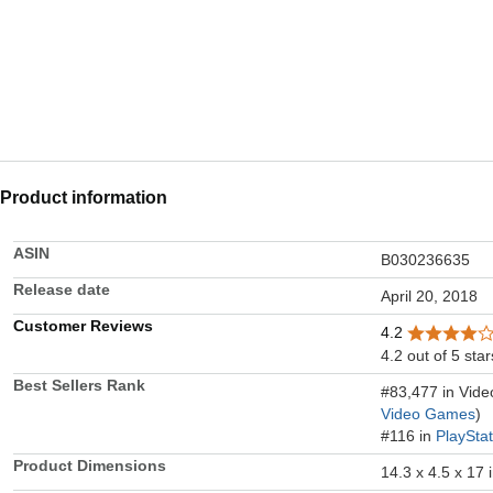
Product information
ASIN
B030236635
Release date
April 20, 2018
Customer Reviews
4.2
4.2 out of 5 star
Best Sellers Rank
#83,477 in Vid
Video Games
)
#116 in
PlaySta
Product Dimensions
14.3 x 4.5 x 17