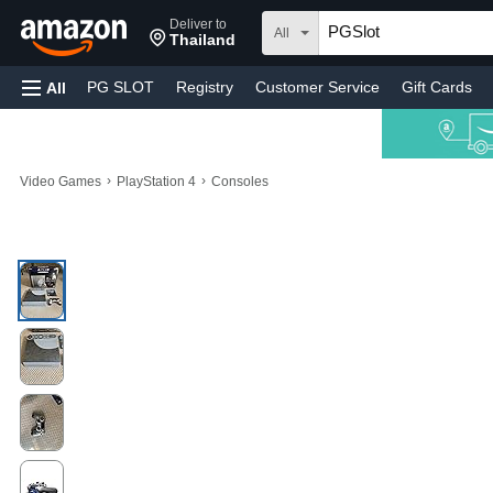
Deliver to
All
Thailand
PG SLOT
Registry
Customer Service
Gift Cards
All
›
›
Video Games
PlayStation 4
Consoles