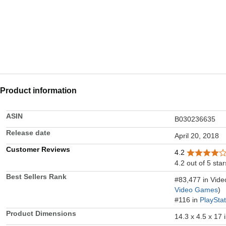
Product information
ASIN
B030236635
Release date
April 20, 2018
Customer Reviews
4.2
4.2 out of 5 star
Best Sellers Rank
#83,477 in Vid
Video Games
)
#116 in
PlaySta
Product Dimensions
14.3 x 4.5 x 17