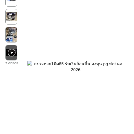
2 VIDEOS