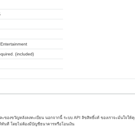
5
Entertainment
equired. (included)
และของขวัญหลังลงทะเบียน นอกจากนี้ ระบบ API ลิขสิทธิ์แท้ ของเราจะมั่นใจให้คุ
ได้ทันที โดยไม่ต้องมีบัญชีธนาคารหรือโอนเงิน