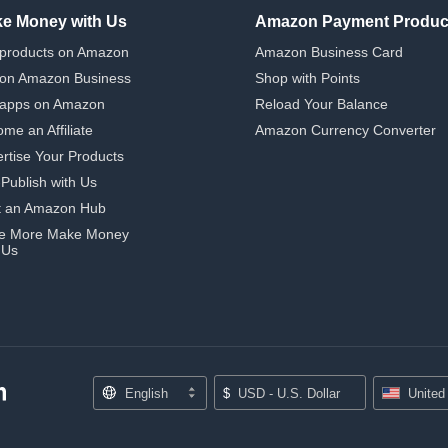
e Money with Us
Amazon Payment Produc
 products on Amazon
Amazon Business Card
 on Amazon Business
Shop with Points
 apps on Amazon
Reload Your Balance
me an Affiliate
Amazon Currency Converter
rtise Your Products
-Publish with Us
t an Amazon Hub
e More Make Money
 Us
English
$
USD - U.S. Dollar
United