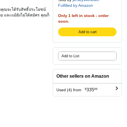
Fulfilled by Amazon
คุณจะได้รับสิทธิ์ประโยชน์
อ และแม้ยังไม่ได้สมัคร คุณก็
Only 1 left in stock - order
soon.
Add to cart
Add to List
Other sellers on Amazon
$
335
99
Used (4) from