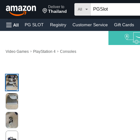
Deliver to
All
Thailand
PG SLOT
Registry
Customer Service
Gift Cards
All
›
›
Video Games
PlayStation 4
Consoles