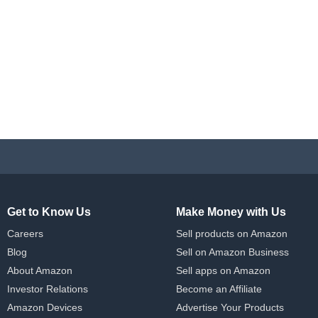
Get to Know Us
Make Money with Us
Careers
Sell products on Amazon
Blog
Sell on Amazon Business
About Amazon
Sell apps on Amazon
Investor Relations
Become an Affiliate
Amazon Devices
Advertise Your Products