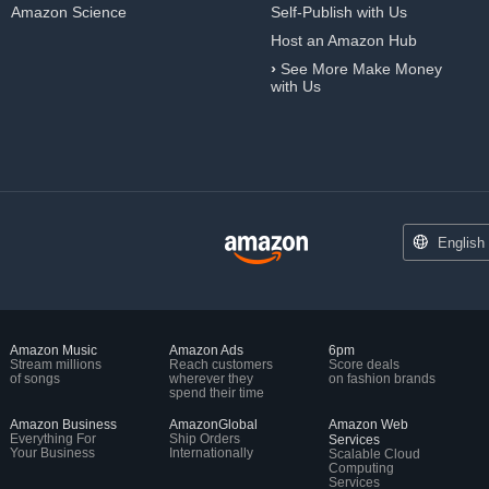
Amazon Science
Self-Publish with Us
Host an Amazon Hub
›
See More Make Money
with Us
English
Amazon Music
Amazon Ads
6pm
Stream millions
Reach customers
Score deals
of songs
wherever they
on fashion brands
spend their time
Amazon Business
AmazonGlobal
Amazon Web
Everything For
Ship Orders
Services
Your Business
Internationally
Scalable Cloud
Computing
Services