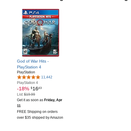
God of War Hits -
PlayStation 4
PlayStation
11,442
PlayStation 4
-18%
16
$
43
List:
$19.99
Get it as soon as
Friday, Apr
11
FREE Shipping on orders
over $35 shipped by Amazon