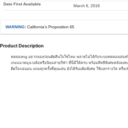
Date First Available
March 6, 2018
WARNING
:
California’s Proposition 65
Product Description
ทดลองrsg อยากลองก่อนตัดสินใจใช่ไหม พลาดไม่ได้กับระบบทดลองเล่นฟรีท
เกมแนวหมุนวงล้อหรือนิยมสายกีฬา ที่นี่มีให้ครบ พร้อมสิทธิพิเศษหลังลงทะเบ
ติดใจแน่นอน แถมทุกครั้งที่คุณเล่น ยังได้รับแต้มพิเศษ ใช้แลกรางวัล หรือเข