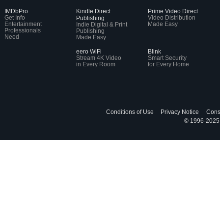
IMDbPro
Kindle Direct
Prime Video Direct
Get Info
Video Distribution
Publishing
Entertainment
Made Easy
Indie Digital & Print
Professionals
Publishing
Need
Made Easy
eero WiFi
Blink
Stream 4K Video
Smart Security
in Every Room
for Every Home
Conditions of Use
Privacy Notice
Cons
© 1996-2025, 