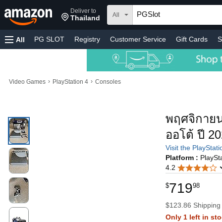
Deliver to
All
Thailand
PG SLOT
Registry
Customer Service
Gift Cards
S
All
›
›
Video Games
PlayStation 4
Consoles
พฤศจิกาย
ออโต้ ปี 2
Visit the PlayStat
Platform :
PlaySt
4.2
719
$
98
$123.86 Shipping
Only 1 left in st