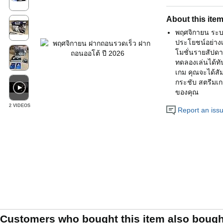
About this ite
พฤศจิกายน ระบบ
ประโยชน์อย่างเ
โมชั่นรายสัปดา
ทดลองเล่นได้ทั
เกม คุณจะได้ส
กระชับ สตรีมเก
ของคุณ
2 VIDEOS
Report an issue
Customers who bought this item also bough