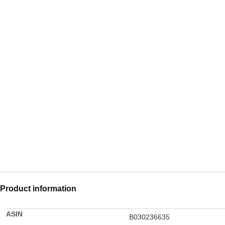
Product information
ASIN
B030236635