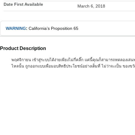
Date First Available
March 6, 2018
WARNING
:
California’s Proposition 65
Product Description
พฤศจิกายน เข้าสู่ระบบได้ง่ายเพียงไม่กี่คลิ๊ก แค่นี้คุณก็สามารถทดลองเล่
ไหลนั้น ถูกออกแบบเพื่อมอบสิทธิประโยชน์อย่างเต็มที่ ไม่ว่าจะเป็น ของขว