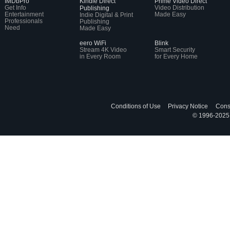
IMDbPro
Kindle Direct
Prime Video Direct
Get Info
Video Distribution
Publishing
Entertainment
Made Easy
Indie Digital & Print
Professionals
Publishing
Need
Made Easy
eero WiFi
Blink
Stream 4K Video
Smart Security
in Every Room
for Every Home
Conditions of Use
Privacy Notice
Cons
© 1996-2025, 