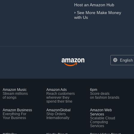
Host an Amazon Hub
›
See More Make Money
with Us
English
Amazon Music
Amazon Ads
6pm
Stream millions
Reach customers
Score deals
of songs
wherever they
on fashion brands
spend their time
Amazon Business
AmazonGlobal
Amazon Web
Everything For
Ship Orders
Services
Your Business
Internationally
Scalable Cloud
Computing
Services