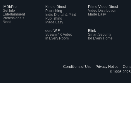
IMDbPro
Kindle Direct
Prime Video Direct
Get Info
Video Distribution
Publishing
Entertainment
Made Easy
Indie Digital & Print
Professionals
Publishing
Need
Made Easy
eero WiFi
Blink
Stream 4K Video
Smart Security
in Every Room
for Every Home
Conditions of Use
Privacy Notice
Cons
© 1996-2025, 