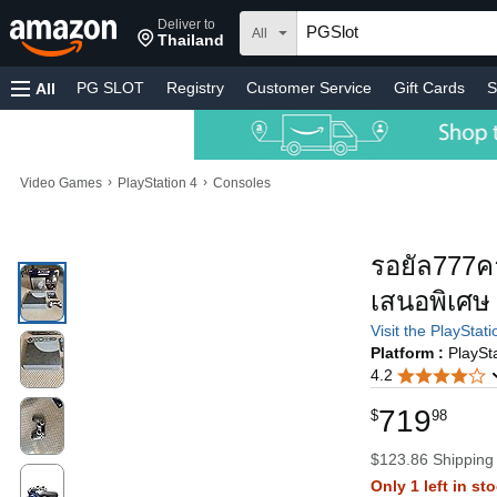
Deliver to
All
Thailand
PG SLOT
Registry
Customer Service
Gift Cards
S
All
›
›
Video Games
PlayStation 4
Consoles
รอยัล777คา
เสนอพิเศษ
Visit the PlayStat
Platform :
PlaySt
4.2
719
$
98
$123.86 Shipping
Only 1 left in st