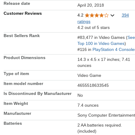
Release date
April 20, 2018
Customer Reviews
4.2
394
ratings
4.2 out of 5 stars
Best Sellers Rank
#83,477 in Video Games (
See
Top 100 in Video Games
)
#116 in
PlayStation 4 Console
Product Dimensions
14.3 x 4.5 x 17 inches; 7.41
ounces
Type of item
Video Game
Item model number
4655518633545
Is Discontinued By Manufacturer
No
Item Weight
7.4 ounces
Manufacturer
Sony Computer Entertainmen
Batteries
2 AA batteries required.
(included)