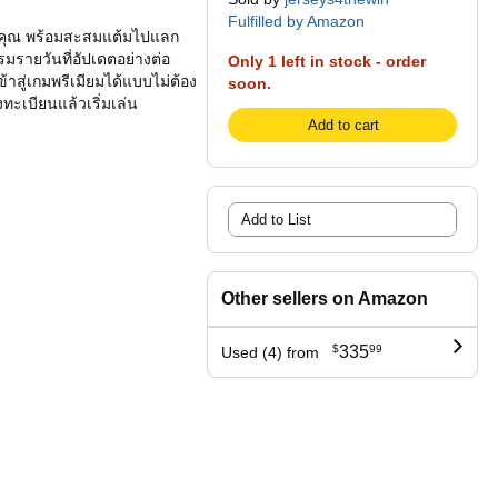
Fulfilled by Amazon
องคุณ พร้อมสะสมแต้มไปแลก
รมรายวันที่อัปเดตอย่างต่อ
Only 1 left in stock - order
เข้าสู่เกมพรีเมียมได้แบบไม่ต้อง
soon.
ทะเบียนแล้วเริ่มเล่น
Add to cart
Add to List
Other sellers on Amazon
$
335
99
Used (4) from