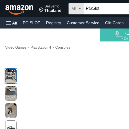
Deliver to
All
Thailand
PG SLOT
Registry
Customer Service
Gift Cards
All
›
›
Video Games
PlayStation 4
Consoles