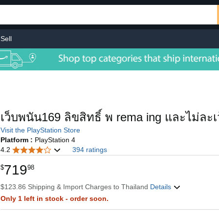
Sell
เว็บพนัน169 ลิขสิทธิ์ พ rema ing และไม่ละเ
Visit the PlayStation Store
Platform :
PlayStation 4
4.2
394 ratings
719
$
98
$123.86 Shipping & Import Charges to Thailand
Details
Only 1 left in stock - order soon.