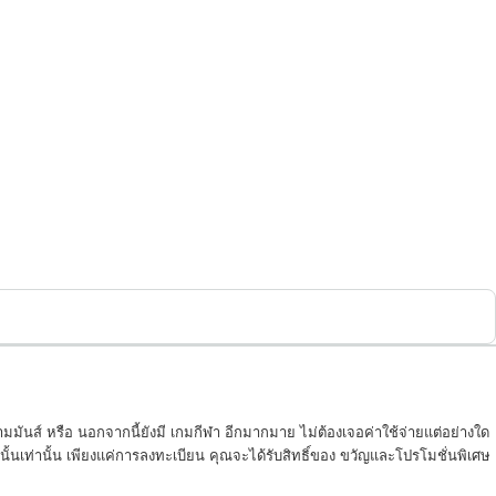
วามมันส์ หรือ นอกจากนี้ยังมี เกมกีฬา อีกมากมาย ไม่ต้องเจอค่าใช้จ่ายแต่อย่างใด
นเท่านั้น เพียงแค่การลงทะเบียน คุณจะได้รับสิทธิ์ของ ขวัญและโปรโมชั่นพิเศษ