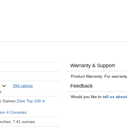
Warranty & Support
Product Warranty: For warranty
Feedback
394 ratings
s
Would you like to
tell us abou
eo Games (
See Top 100 in
tion 4 Consoles
 inches; 7.41 ounces