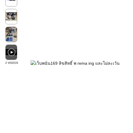
2 VIDEOS