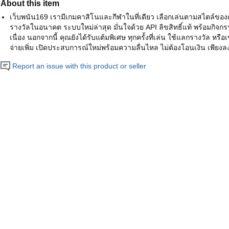
About this item
เว็บพนัน169 เรามีเกมคาสิโนและกีฬาในที่เดียว เลือกเล่นตามสไตล์ข
รางวัลในอนาคต ระบบใหม่ล่าสุด มั่นใจด้วย API ลิขสิทธิ์แท้ พร้อมกิจกร
เนื่อง นอกจากนี้ คุณยังได้รับแต้มพิเศษ ทุกครั้งที่เล่น ใช้แลกรางวัล หรือ
จ่ายเพิ่ม เปิดประสบการณ์ใหม่พร้อมความลื่นไหล ไม่ต้องโอนเงิน เพียงลง
Report an issue with this product or seller