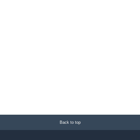
Back to top