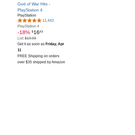
God of War Hits -
PlayStation 4
PlayStation
11,442
PlayStation 4
-18%
16
$
43
List:
$19.99
Get it as soon as
Friday, Apr
11
FREE Shipping on orders
over $35 shipped by Amazon