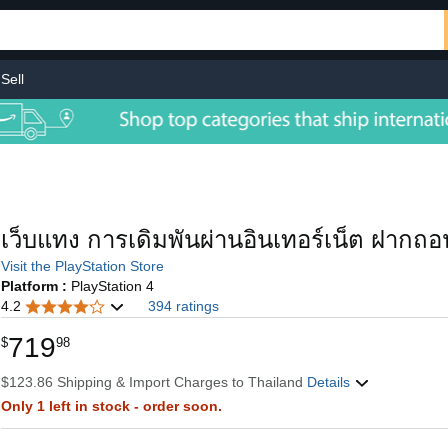
Sell
เว็บแทง การเดิมพันผ่านอินเทอร์เน็ต ฝากถอ
Visit the PlayStation Store
Platform :
PlayStation 4
4.2
394 ratings
719
$
98
$123.86 Shipping & Import Charges to Thailand
Details
Only 1 left in stock - order soon.