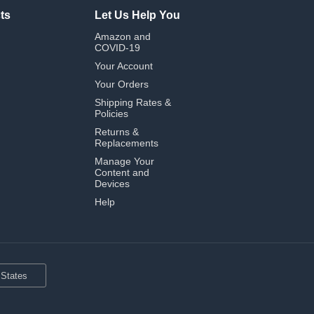
ts
Let Us Help You
Amazon and
COVID-19
Your Account
Your Orders
Shipping Rates &
Policies
Returns &
Replacements
Manage Your
Content and
Devices
Help
 States