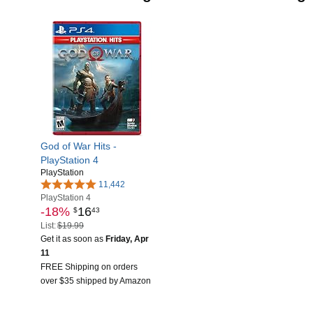
God of War Hits -
PlayStation 4
PlayStation
11,442
PlayStation 4
-18%
16
$
43
List:
$19.99
Get it as soon as
Friday, Apr
11
FREE Shipping on orders
over $35 shipped by Amazon