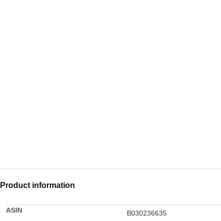
Product information
ASIN
B030236635