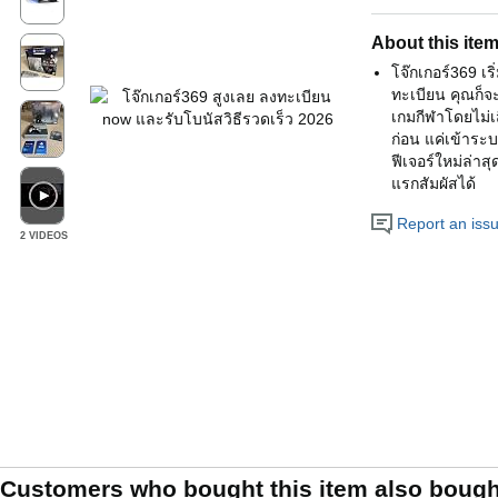
About this ite
โจ๊กเกอร์369 เ
ทะเบียน คุณก็จ
เกมกีฬาโดยไม่เส
ก่อน แค่เข้าระ
ฟีเจอร์ใหม่ล่าส
แรกสัมผัสได้
Report an issue
2 VIDEOS
Customers who bought this item also bough