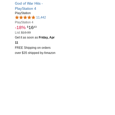
God of War Hits -
PlayStation 4
PlayStation
11,442
PlayStation 4
-18%
16
$
43
List:
$19.99
Get it as soon as
Friday, Apr
11
FREE Shipping on orders
over $35 shipped by Amazon