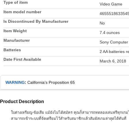
Type of item
Video Game
Item model number
465551863354
Is Discontinued By Manufacturer
No
Item Weight
7.4 ounces
Manufacturer
Sony Computer 
Batteries
2 AA batteries r
Date First Available
March 6, 2018
WARNING
:
California’s Proposition 65
Product Description
ใบต่างเหรียญ-ข้อเสีย แม้ยังไม่ได้สมัคร คุณก็สามารถทดลองเล่นฟรีทุกเ
สามารถเข้าระบบที่จัดเตรียมไว้สำหรับสมาชิกแล้วสัมผัสเกมล่าสุดได้ทันที