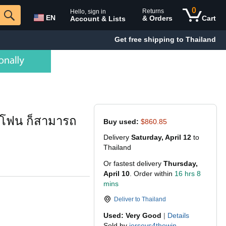
0
Returns
Hello, sign in
EN
& Orders
Cart
Account & Lists
Get free shipping to Thailand
์ทโฟน ก็สามารถ
Buy used:
$860.85
Delivery
Saturday, April 12
to
Thailand
Or fastest delivery
Thursday,
April 10
. Order within
16 hrs 8
mins
Deliver to
Thailand
Used: Very Good
|
Details
Sold by
jerseys4thewin