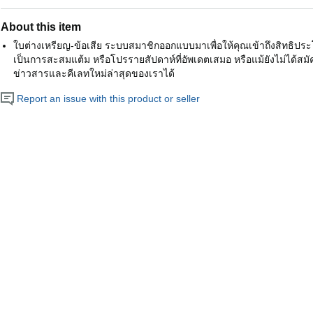
About this item
ใบต่างเหรียญ-ข้อเสีย ระบบสมาชิกออกแบบมาเพื่อให้คุณเข้าถึงสิทธิประโย
เป็นการสะสมแต้ม หรือโปรรายสัปดาห์ที่อัพเดตเสมอ หรือแม้ยังไม่ได้ส
ข่าวสารและคีเลทใหม่ล่าสุดของเราได้
Report an issue with this product or seller