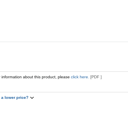
 information about this product, please
click here.
[PDF ]
t a lower price?