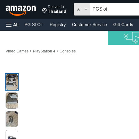
Deliver to
All
Thailand
PG SLOT
Registry
Customer Service
Gift Cards
All
›
›
Video Games
PlayStation 4
Consoles