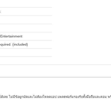
5
Entertainment
equired. (included)
กมได้เลย ไม่มีข้อผูกมัดและไม่ต้องโหลดแอป แพลตฟอร์มรองรับทั้งมือถือและคอม 