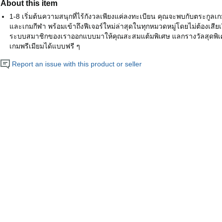
About this item
1-8 เริ่มต้นความสนุกที่ไร้กังวลเพียงแค่ลงทะเบียน คุณจะพบกับตระกูลเ
และเกมกีฬา พร้อมเข้าถึงฟีเจอร์ใหม่ล่าสุดในทุกหมวดหมู่โดยไม่ต้องเสีย
ระบบสมาชิกของเราออกแบบมาให้คุณสะสมแต้มพิเศษ แลกรางวัลสุดพิเศษ 
เกมพรีเมียมได้แบบฟรี ๆ
Report an issue with this product or seller