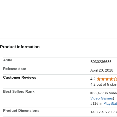
Product information
ASIN
B030236635
Release date
April 20, 2018
Customer Reviews
4.2
4.2 out of 5 star
Best Sellers Rank
#83,477 in Vid
Video Games
)
#116 in
PlaySta
Product Dimensions
14.3 x 4.5 x 17