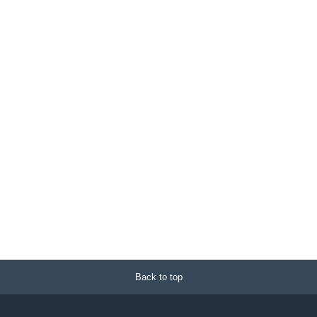
Back to top