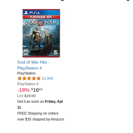
God of War Hits -
PlayStation 4
PlayStation
11,442
PlayStation 4
-18%
16
$
43
List:
$19.99
Get it as soon as
Friday, Apr
11
FREE Shipping on orders
over $35 shipped by Amazon