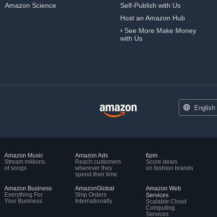
Amazon Science
Self-Publish with Us
Host an Amazon Hub
›
See More Make Money
with Us
English
Amazon Music
Amazon Ads
6pm
Stream millions
Reach customers
Score deals
of songs
wherever they
on fashion brands
spend their time
Amazon Business
AmazonGlobal
Amazon Web
Everything For
Ship Orders
Services
Your Business
Internationally
Scalable Cloud
Computing
Services