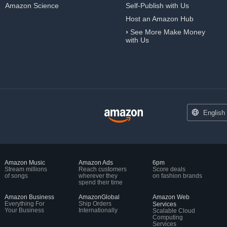
Amazon Science
Self-Publish with Us
Host an Amazon Hub
›
See More Make Money
with Us
English
Amazon Music
Amazon Ads
6pm
Stream millions
Reach customers
Score deals
of songs
wherever they
on fashion brands
spend their time
Amazon Business
AmazonGlobal
Amazon Web
Everything For
Ship Orders
Services
Your Business
Internationally
Scalable Cloud
Computing
Services