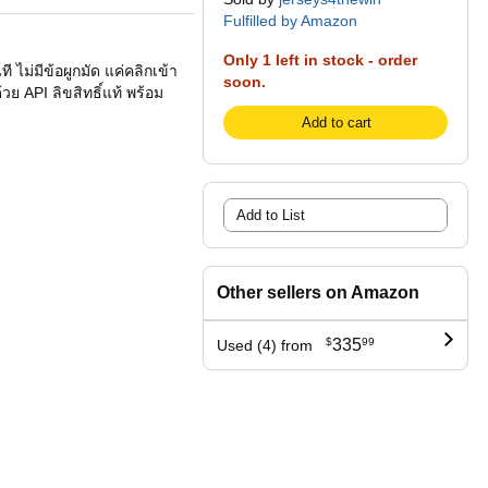
Fulfilled by Amazon
Only 1 left in stock - order
ไม่มีข้อผูกมัด แค่คลิกเข้า
soon.
วย API ลิขสิทธิ์แท้ พร้อม
Add to cart
Add to List
Other sellers on Amazon
$
335
99
Used (4) from