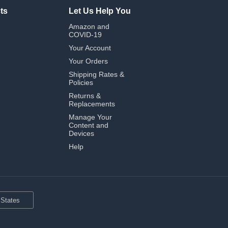
ts
Let Us Help You
Amazon and
COVID-19
Your Account
Your Orders
Shipping Rates &
Policies
Returns &
Replacements
Manage Your
Content and
Devices
Help
 States