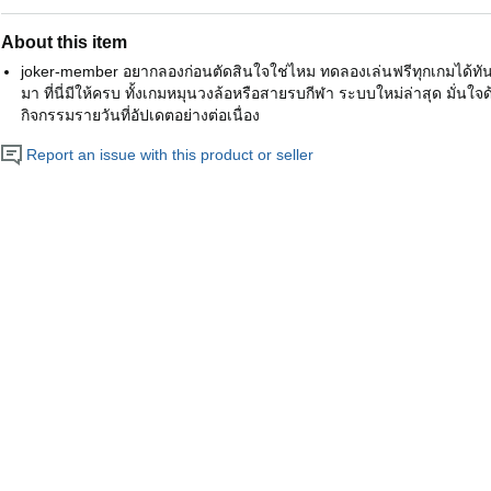
About this item
joker-member อยากลองก่อนตัดสินใจใช่ไหม ทดลองเล่นฟรีทุกเกมได้ทันที 
มา ที่นี่มีให้ครบ ทั้งเกมหมุนวงล้อหรือสายรบกีฬา ระบบใหม่ล่าสุด มั่นใจด้
กิจกรรมรายวันที่อัปเดตอย่างต่อเนื่อง
Report an issue with this product or seller