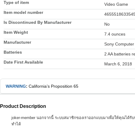
Type of item
Video Game
Item model number
465551863354
Is Discontinued By Manufacturer
No
Item Weight
7.4 ounces
Manufacturer
Sony Computer 
Batteries
2 AA batteries r
Date First Available
March 6, 2018
WARNING
:
California’s Proposition 65
Product Description
joker-member นอกจากนี้ ระบบสมาชิกของเราออกแบบมาเพื่อให้คุณได้รับปร
ทำได้