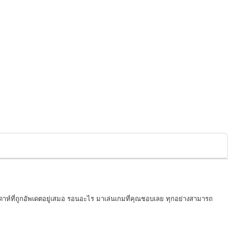
าห์ที่ถูกอัพเดตอยู่เสมอ รอนอะไร มาเล่นเกมที่คุณชอบเลย ทุกอย่างสามารถ