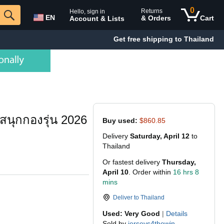
0
Returns
Hello, sign in
EN
& Orders
Cart
Account & Lists
Get free shipping to Thailand
สนุกกองรุ่น 2026
Buy used:
$860.85
Delivery
Saturday, April 12
to
Thailand
Or fastest delivery
Thursday,
April 10
. Order within
16 hrs 8
mins
Deliver to
Thailand
Used: Very Good
|
Details
Sold by
jerseys4thewin