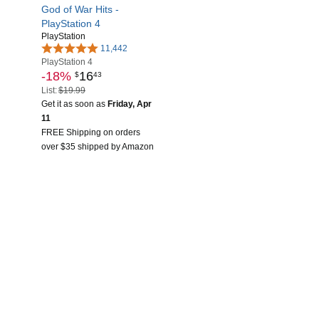
God of War Hits -
PlayStation 4
PlayStation
11,442
PlayStation 4
-18%
16
$
43
List:
$19.99
Get it as soon as
Friday, Apr
11
FREE Shipping on orders
over $35 shipped by Amazon