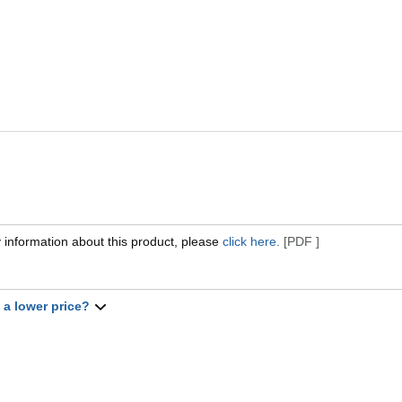
 information about this product, please
click here.
[PDF ]
t a lower price?