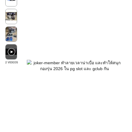
2 VIDEOS