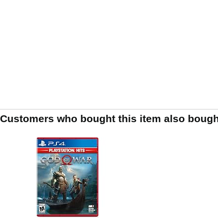
Customers who bought this item also bough