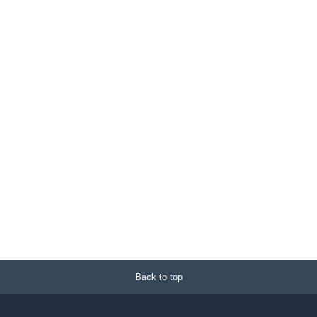
Back to top