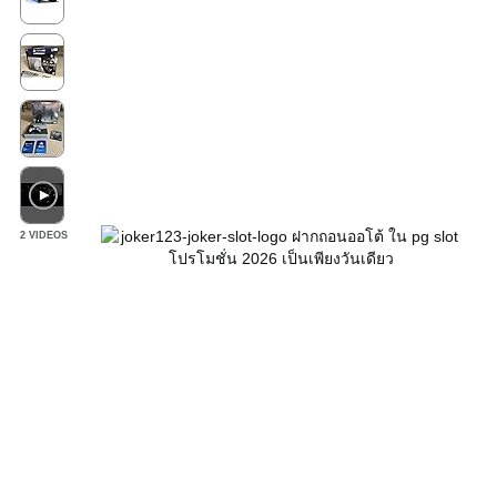
2 VIDEOS