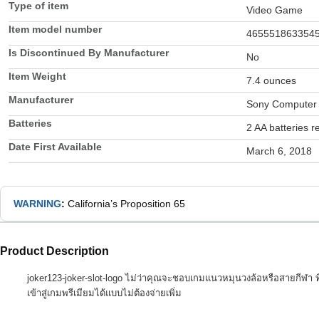
Type of item
Video Game
Item model number
465551863354
Is Discontinued By Manufacturer
No
Item Weight
7.4 ounces
Manufacturer
Sony Computer 
Batteries
2 AA batteries r
Date First Available
March 6, 2018
WARNING
:
California’s Proposition 65
Product Description
joker123-joker-slot-logo ไม่ว่าคุณจะชอบเกมแนวหมุนวงล้อหรือสายกีฬา ที่นี
เข้าสู่เกมพรีเมียมได้แบบไม่ต้องจ่ายเพิ่ม