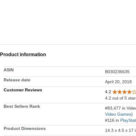
Product information
ASIN
B030236635
Release date
April 20, 2018
Customer Reviews
4.2
4.2 out of 5 star
Best Sellers Rank
#83,477 in Vid
Video Games
)
#116 in
PlaySta
Product Dimensions
14.3 x 4.5 x 17