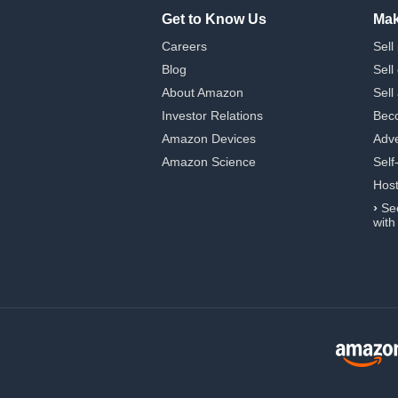
Get to Know Us
Mak
Careers
Sell
Blog
Sell
About Amazon
Sell
Investor Relations
Beco
Amazon Devices
Adve
Amazon Science
Self
Hos
›
Se
with