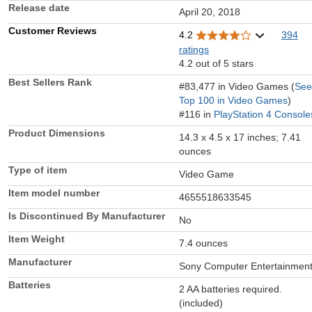
Release date
April 20, 2018
Customer Reviews
4.2
394
ratings
4.2 out of 5 stars
Best Sellers Rank
#83,477 in Video Games (
See
Top 100 in Video Games
)
#116 in
PlayStation 4 Console
Product Dimensions
14.3 x 4.5 x 17 inches; 7.41
ounces
Type of item
Video Game
Item model number
4655518633545
Is Discontinued By Manufacturer
No
Item Weight
7.4 ounces
Manufacturer
Sony Computer Entertainmen
Batteries
2 AA batteries required.
(included)