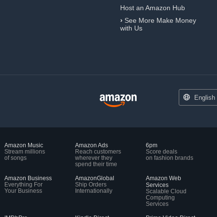
Host an Amazon Hub
›
See More Make Money
with Us
English
Amazon Music
Amazon Ads
6pm
Stream millions
Reach customers
Score deals
of songs
wherever they
on fashion brands
spend their time
Amazon Business
AmazonGlobal
Amazon Web
Everything For
Ship Orders
Services
Your Business
Internationally
Scalable Cloud
Computing
Services