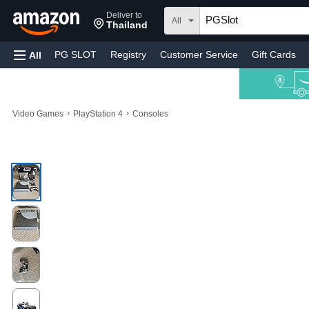
Deliver to
All
Thailand
PG SLOT
Registry
Customer Service
Gift Cards
All
›
›
Video Games
PlayStation 4
Consoles