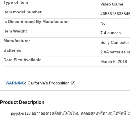
Type of item
Video Game
Item model number
465551863354
Is Discontinued By Manufacturer
No
Item Weight
7.4 ounces
Manufacturer
Sony Computer 
Batteries
2 AA batteries r
Date First Available
March 6, 2018
WARNING
:
California’s Proposition 65
Product Description
pg-joker123 อยากลองก่อนตัดสินใจใช่ไหม ทดลองเล่นฟรีทุกเกมได้ทันที ไม่