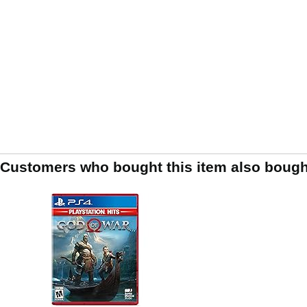
Customers who bought this item also bough