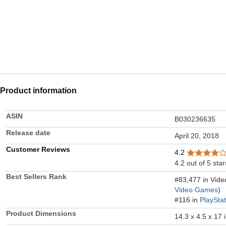
Product information
ASIN
B030236635
Release date
April 20, 2018
Customer Reviews
4.2
4.2 out of 5 star
Best Sellers Rank
#83,477 in Vid
Video Games
)
#116 in
PlaySta
Product Dimensions
14.3 x 4.5 x 17