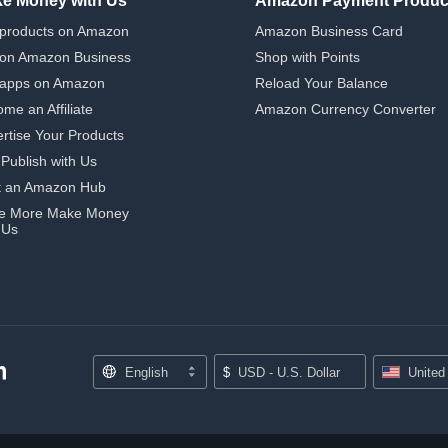
e Money with Us
Amazon Payment Produc
 products on Amazon
Amazon Business Card
 on Amazon Business
Shop with Points
 apps on Amazon
Reload Your Balance
me an Affiliate
Amazon Currency Converter
rtise Your Products
-Publish with Us
t an Amazon Hub
e More Make Money
 Us
English
$
USD - U.S. Dollar
United