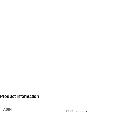
Product information
ASIN
B030236635