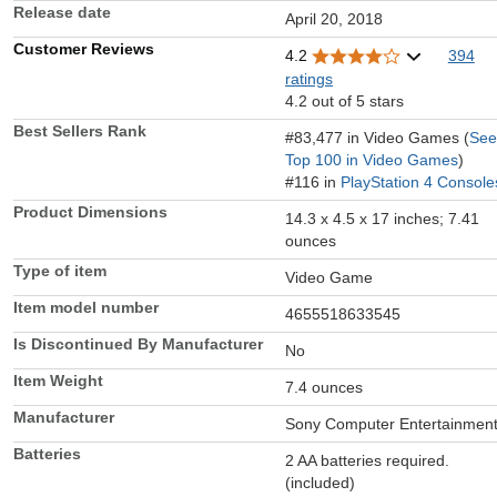
Release date
April 20, 2018
Customer Reviews
4.2
394
ratings
4.2 out of 5 stars
Best Sellers Rank
#83,477 in Video Games (
See
Top 100 in Video Games
)
#116 in
PlayStation 4 Console
Product Dimensions
14.3 x 4.5 x 17 inches; 7.41
ounces
Type of item
Video Game
Item model number
4655518633545
Is Discontinued By Manufacturer
No
Item Weight
7.4 ounces
Manufacturer
Sony Computer Entertainmen
Batteries
2 AA batteries required.
(included)