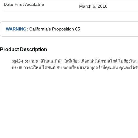
Date First Available
March 6, 2018
WARNING
:
California’s Proposition 65
Product Description
pg42-slot เกมคาสิโนและกีฬา ในที่เดียว เลือกเล่นได้ตามสไตล์ ไม่ต้องโหลด
ประสบการณ์ใหม่ ได้ทันที กับ ระบบใหม่ล่าสุด ทุกครั้งที่คุณเล่น คุณจะได้รั