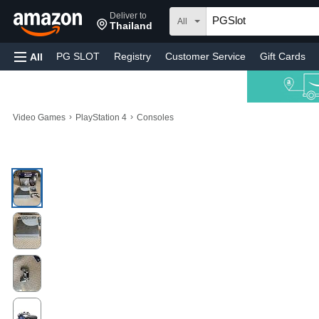
Deliver to
All
Thailand
PG SLOT
Registry
Customer Service
Gift Cards
All
›
›
Video Games
PlayStation 4
Consoles