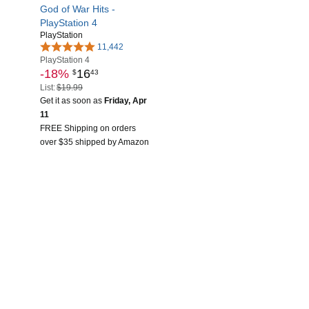
God of War Hits -
PlayStation 4
PlayStation
11,442
PlayStation 4
-18%
16
$
43
List:
$19.99
Get it as soon as
Friday, Apr
11
FREE Shipping on orders
over $35 shipped by Amazon