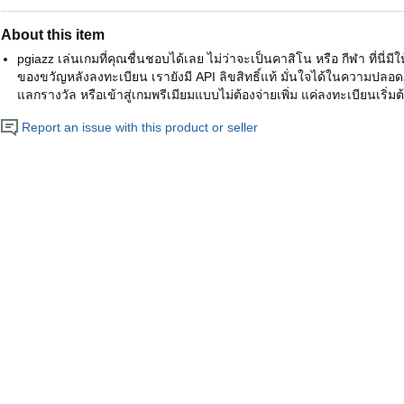
About this item
pgiazz เล่นเกมที่คุณชื่นชอบได้เลย ไม่ว่าจะเป็นคาสิโน หรือ กีฬา ที่นี่ม
ของขวัญหลังลงทะเบียน เรายังมี API ลิขสิทธิ์แท้ มั่นใจได้ในความปลอดภั
แลกรางวัล หรือเข้าสู่เกมพรีเมียมแบบไม่ต้องจ่ายเพิ่ม แค่ลงทะเบียนเริ่มต
Report an issue with this product or seller