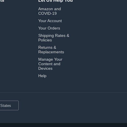
ts
Let Us Help You
Amazon and
COVID-19
Your Account
Your Orders
Shipping Rates &
Policies
Returns &
Replacements
Manage Your
Content and
Devices
Help
 States