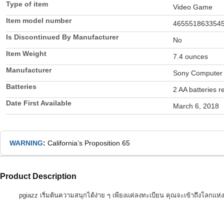
Type of item
Video Game
Item model number
465551863354
Is Discontinued By Manufacturer
No
Item Weight
7.4 ounces
Manufacturer
Sony Computer 
Batteries
2 AA batteries r
Date First Available
March 6, 2018
WARNING
:
California’s Proposition 65
Product Description
pgiazz เริ่มต้นความสนุกได้ง่าย ๆ เพียงแค่ลงทะเบียน คุณจะเข้าถึงโลกแห่ง