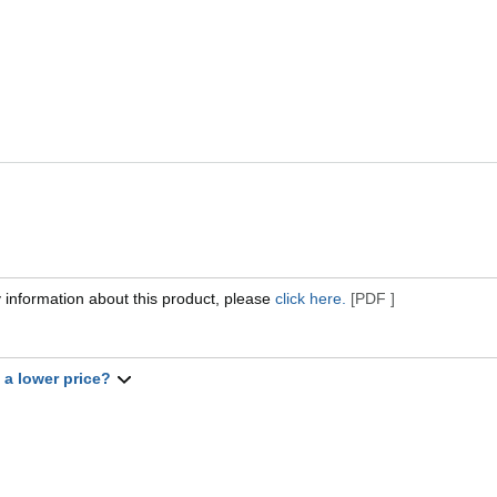
 information about this product, please
click here.
[PDF ]
t a lower price?