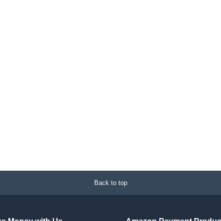
Back to top