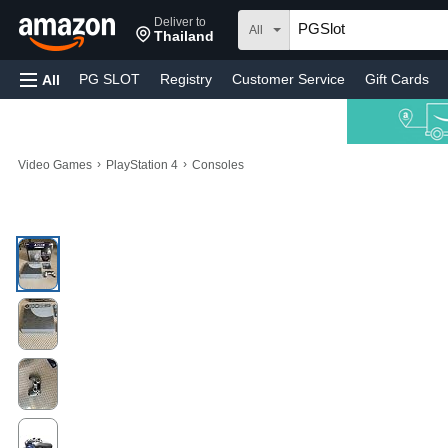
Deliver to
All
Thailand
PG SLOT
Registry
Customer Service
Gift Cards
All
›
›
Video Games
PlayStation 4
Consoles