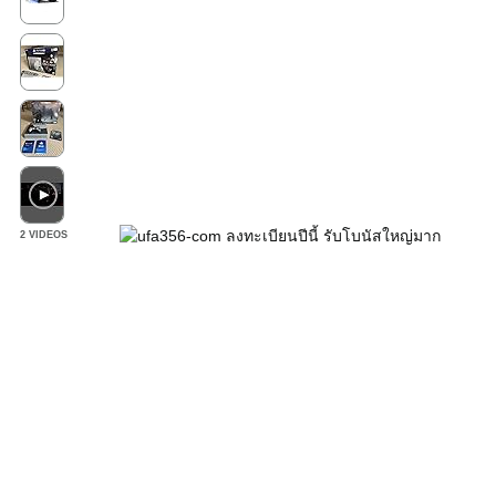
2 VIDEOS