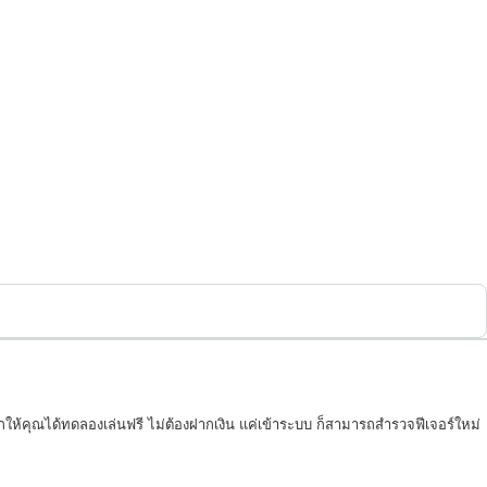
ห้คุณได้ทดลองเล่นฟรี ไม่ต้องฝากเงิน แค่เข้าระบบ ก็สามารถสำรวจฟีเจอร์ใหม่