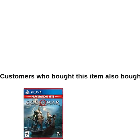
Customers who bought this item also bough