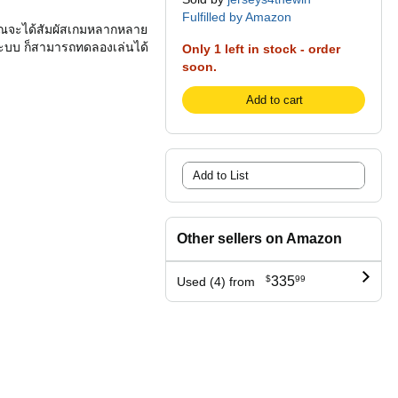
Fulfilled by Amazon
คุณจะได้สัมผัสเกมหลากหลาย
้าระบบ ก็สามารถทดลองเล่นได้
Only 1 left in stock - order
soon.
Add to cart
Add to List
Other sellers on Amazon
$
335
99
Used (4) from